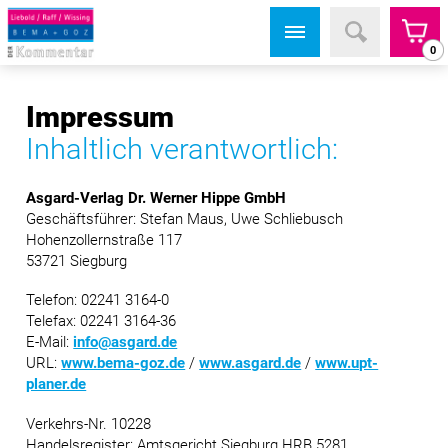
0
Impressum
Inhaltlich verantwortlich:
Asgard-Verlag Dr. Werner Hippe GmbH
Geschäftsführer: Stefan Maus, Uwe Schliebusch
Hohenzollernstraße 117
53721 Siegburg
Telefon: 02241 3164-0
Telefax: 02241 3164-36
E-Mail:
info@asgard.de
URL:
www.bema-goz.de
/
www.asgard.de
/
www.upt-
planer.de
Verkehrs-Nr. 10228
Handelsregister: Amtsgericht Siegburg HRB 5281