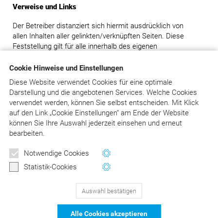
Verweise und Links
Der Betreiber distanziert sich hiermit ausdrücklich von
allen Inhalten aller gelinkten/verknüpften Seiten. Diese
Feststellung gilt für alle innerhalb des eigenen
Internetangebotes gesetzten Links und Verweise.
Cookie Hinweise und Einstellungen
Rechtswirksamkeit dieses Haftungsausschlusses
Diese Website verwendet Cookies für eine optimale
Darstellung und die angebotenen Services. Welche Cookies
Dieser Haftungsausschluss ist als Teil des gesamten
verwendet werden, können Sie selbst entscheiden.
Mit Klick
Internetangebotes des Betreibers zu betrachten. Sofern
auf
den Link „Cookie Einstellungen“ am Ende der Website
Teile oder einzelne Formulierungen dieses Textes der
können Sie Ihre Auswahl jederzeit einsehen und erneut
geltenden Rechtslage nicht, nicht mehr oder nicht
bearbeiten.
vollständig entsprechen sollten, bleiben die übrigen Teile
des Dokumentes in ihrem Inhalt und ihrer Gültigkeit davon
Newsletter
Notwendige Cookies
unberührt.
Wertvolle Tipps und Hinweise
Statistik-Cookies
für Ihre Abrechnung
Auswahl bestätigen
129
Bewertungen auf ProvenExpert.com
Jetzt anmelden
Alle Cookies akzeptieren
schließen