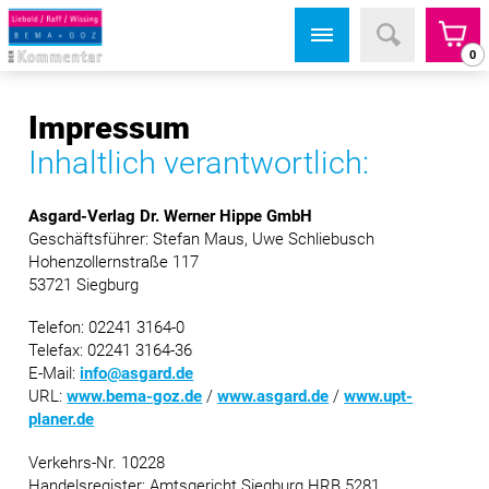
0
Impressum
Inhaltlich verantwortlich:
Asgard-Verlag Dr. Werner Hippe GmbH
Geschäftsführer: Stefan Maus, Uwe Schliebusch
Hohenzollernstraße 117
53721 Siegburg
Telefon: 02241 3164-0
Telefax: 02241 3164-36
E-Mail:
info@asgard.de
URL:
www.bema-goz.de
/
www.asgard.de
/
www.upt-
planer.de
Verkehrs-Nr. 10228
Handelsregister: Amtsgericht Siegburg HRB 5281