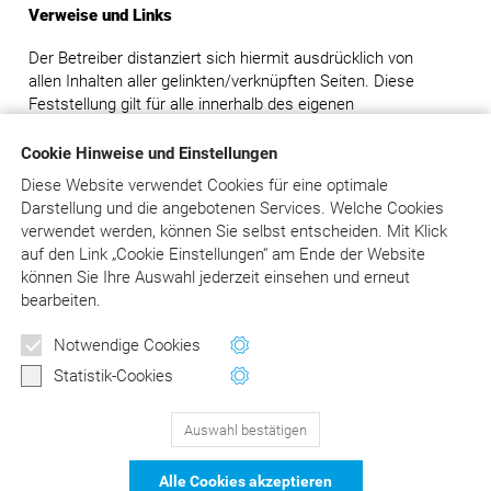
Verweise und Links
Der Betreiber distanziert sich hiermit ausdrücklich von
allen Inhalten aller gelinkten/verknüpften Seiten. Diese
Feststellung gilt für alle innerhalb des eigenen
Internetangebotes gesetzten Links und Verweise.
Cookie Hinweise und Einstellungen
Rechtswirksamkeit dieses Haftungsausschlusses
Diese Website verwendet Cookies für eine optimale
Darstellung und die angebotenen Services. Welche Cookies
Dieser Haftungsausschluss ist als Teil des gesamten
verwendet werden, können Sie selbst entscheiden.
Mit Klick
Internetangebotes des Betreibers zu betrachten. Sofern
auf
den Link „Cookie Einstellungen“ am Ende der Website
Teile oder einzelne Formulierungen dieses Textes der
können Sie Ihre Auswahl jederzeit einsehen und erneut
geltenden Rechtslage nicht, nicht mehr oder nicht
bearbeiten.
vollständig entsprechen sollten, bleiben die übrigen Teile
des Dokumentes in ihrem Inhalt und ihrer Gültigkeit davon
Newsletter
Notwendige Cookies
unberührt.
Wertvolle Tipps und Hinweise
Statistik-Cookies
für Ihre Abrechnung
Auswahl bestätigen
129
Bewertungen auf ProvenExpert.com
Jetzt anmelden
Alle Cookies akzeptieren
schließen