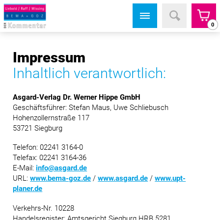
0
Impressum
Inhaltlich verantwortlich:
Asgard-Verlag Dr. Werner Hippe GmbH
Geschäftsführer: Stefan Maus, Uwe Schliebusch
Hohenzollernstraße 117
53721 Siegburg
Telefon: 02241 3164-0
Telefax: 02241 3164-36
E-Mail:
info@asgard.de
URL:
www.bema-goz.de
/
www.asgard.de
/
www.upt-
planer.de
Verkehrs-Nr. 10228
Handelsregister: Amtsgericht Siegburg HRB 5281