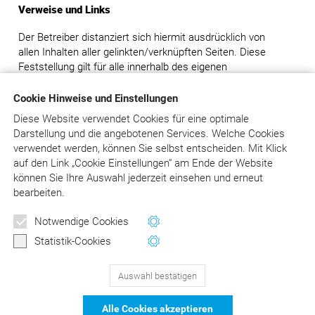
Verweise und Links
Der Betreiber distanziert sich hiermit ausdrücklich von
allen Inhalten aller gelinkten/verknüpften Seiten. Diese
Feststellung gilt für alle innerhalb des eigenen
Internetangebotes gesetzten Links und Verweise.
Cookie Hinweise und Einstellungen
Rechtswirksamkeit dieses Haftungsausschlusses
Diese Website verwendet Cookies für eine optimale
Darstellung und die angebotenen Services. Welche Cookies
Dieser Haftungsausschluss ist als Teil des gesamten
verwendet werden, können Sie selbst entscheiden.
Mit Klick
Internetangebotes des Betreibers zu betrachten. Sofern
auf
den Link „Cookie Einstellungen“ am Ende der Website
Teile oder einzelne Formulierungen dieses Textes der
können Sie Ihre Auswahl jederzeit einsehen und erneut
geltenden Rechtslage nicht, nicht mehr oder nicht
bearbeiten.
vollständig entsprechen sollten, bleiben die übrigen Teile
des Dokumentes in ihrem Inhalt und ihrer Gültigkeit davon
Newsletter
Notwendige Cookies
unberührt.
Wertvolle Tipps und Hinweise
Statistik-Cookies
für Ihre Abrechnung
Auswahl bestätigen
129
Bewertungen auf ProvenExpert.com
Jetzt anmelden
Alle Cookies akzeptieren
schließen