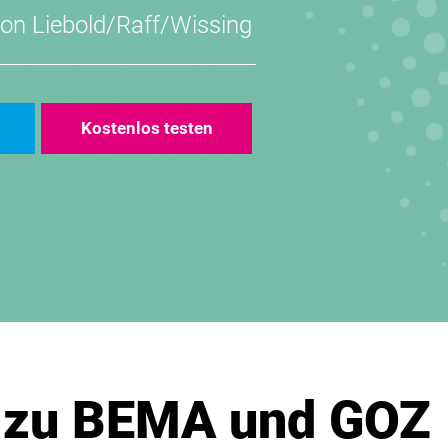
von
Liebold/Raff/Wissing
Kostenlos testen
 zu BEMA und GOZ