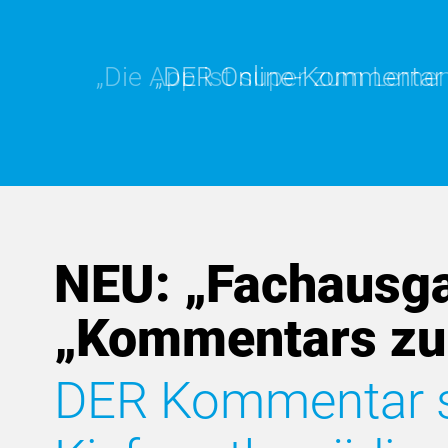
„Die App ist super zum Lernen.
„DER Online-Kommentar is
NEU: „Fachausga
„Kommentars zu
DER Kommentar sp