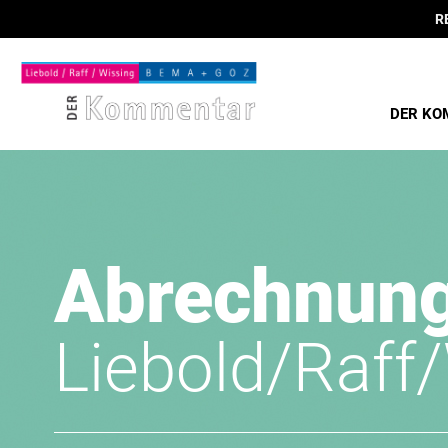
R
DER KO
Abrechnun
Liebold/Raff