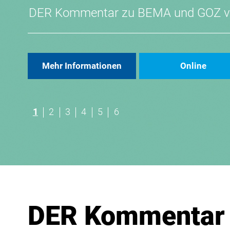
DER Kommentar zu BEMA und GOZ 
Mehr Informationen
Online
1
2
3
4
5
6
DER Kommentar