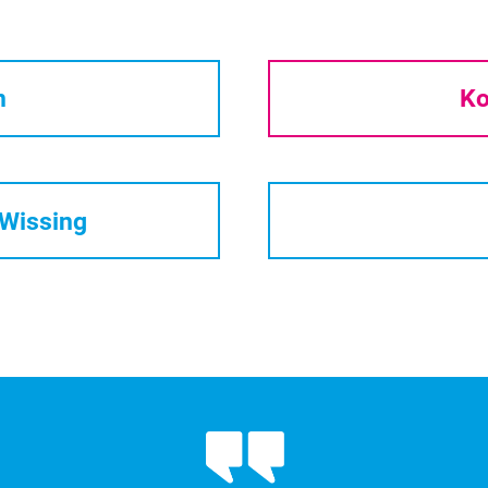
n
Ko
/Wissing