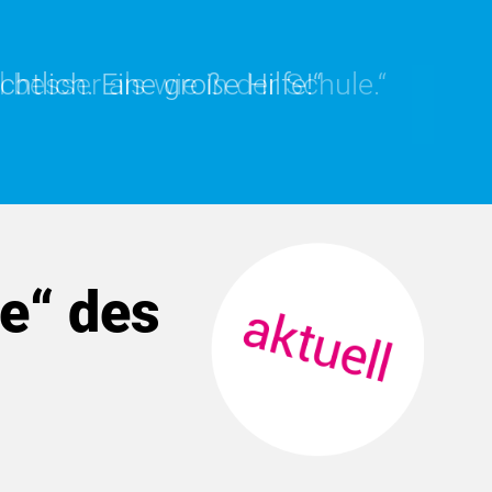
 besser als wie in der Schule.“
tlich. Eine große Hilfe!“
e“ des