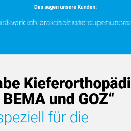
Das sagen unsere Kunden:
 Super erklärt ich verstehe es nun viel
t wirklich praktisch und super übersich
be Kieferorthopädi
 BEMA und GOZ“
eziell für die