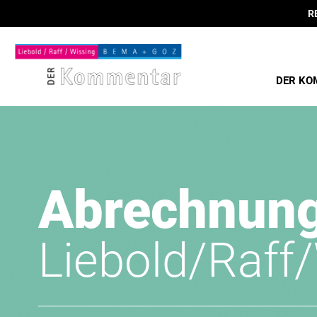
R
DER KO
Abrechnun
Liebold/Raff