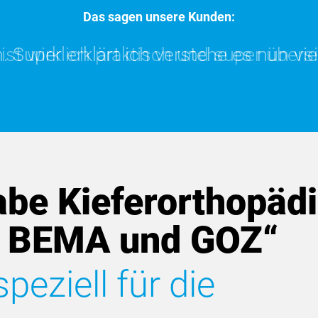
Das sagen unsere Kunden:
 Super erklärt ich verstehe es nun viel
t wirklich praktisch und super übersich
be Kieferorthopädi
 BEMA und GOZ“
eziell für die