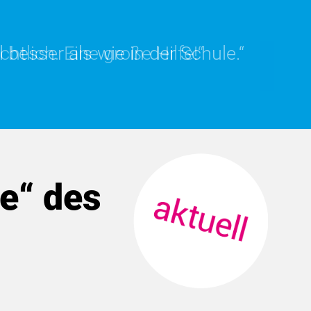
 besser als wie in der Schule.“
tlich. Eine große Hilfe!“
e“ des