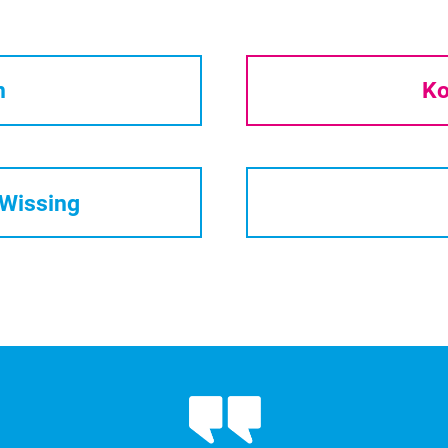
n
Ko
/Wissing