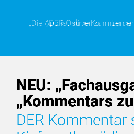
„Die App ist super zum Lernen.
„DER Online-Kommentar is
NEU: „Fachausga
„Kommentars zu
DER Kommentar sp