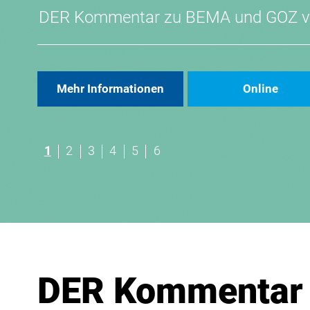
DER Kommentar zu BEMA und GOZ 
Mehr Informationen
Online
1
2
3
4
5
6
DER Kommentar