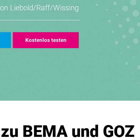
von
Liebold/Raff/Wissing
Kostenlos testen
 zu BEMA und GOZ