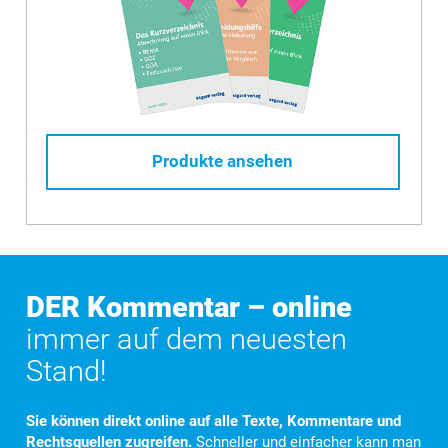
Produkte ansehen
DER Kommentar – online
immer auf dem neuesten
Stand!
Sie können direkt online auf alle Texte, Kommentare und
Rechtsquellen zugreifen.
Schneller und einfacher kann man