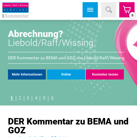
0
Abrechnung?
Liebold/Raff/Wissing
DER Kommentar zu BEMA und GOZ von
Liebold/Raff/Wissing
Mehr Informationen
Online
Kostenlos testen
1
2
3
4
5
6
DER Kommentar zu BEMA und
GOZ