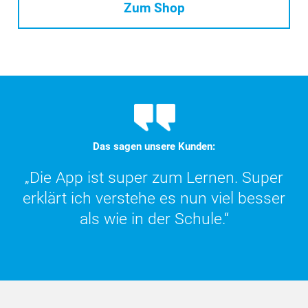
Zum Shop
Das sagen unsere Kunden:
„Die App ist super zum Lernen. Super
„DER Online-Kommentar ist wirklich
praktisch und super übersichtlich. Eine
erklärt ich verstehe es nun viel besser
als wie in der Schule.“
große Hilfe!“