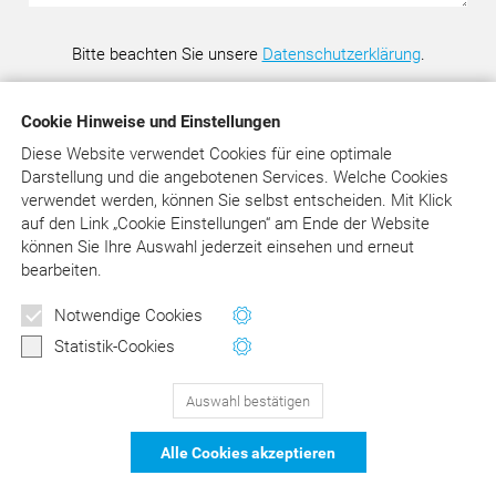
Bitte beachten Sie unsere
Datenschutzerklärung
.
Cookie Hinweise und Einstellungen
Diese Website verwendet Cookies für eine optimale
Darstellung und die angebotenen Services. Welche Cookies
Wir erteilen gerne Rat und Auskunft im Rahmen unserer
verwendet werden, können Sie selbst entscheiden.
Mit Klick
Möglichkeiten. Wir bitten aber um Verständnis, dass wir
auf
den Link „Cookie Einstellungen“ am Ende der Website
komplexe Abrechnungsfälle und juristische Beurteilungen
können Sie Ihre Auswahl jederzeit einsehen und erneut
nicht im Rahmen eines kostenlosen Service übernehmen
bearbeiten.
können. Bitte sehen Sie in jedem Fall davon ab, uns
Newsletter
Behandlungsunterlagen jeglicher Art zu senden.
Notwendige Cookies
Wertvolle Tipps und Hinweise
Statistik-Cookies
für Ihre Abrechnung
Auswahl bestätigen
129
Bewertungen auf ProvenExpert.com
Jetzt anmelden
Alle Cookies akzeptieren
schließen
DER Kommentar zu BEMA und
© Asgard-Verlag Dr. Werner Hippe GmbH