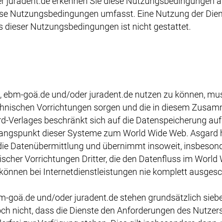
r juradent.de erkennen Sie diese Nutzungsbedingungen 
ese Nutzungsbedingungen umfasst. Eine Nutzung der Dien
 dieser Nutzungsbedingungen ist nicht gestattet.
, ebm-goä.de und/oder juradent.de nutzen zu können, muss
technischen Vorrichtungen sorgen und die in diesem Zusa
rd-Verlages beschränkt sich auf die Datenspeicherung au
angspunkt dieser Systeme zum World Wide Web. Asgard h
die Datenübermittlung und übernimmt insoweit, insbesond
scher Vorrichtungen Dritter, die den Datenfluss im World
 können bei Internetdienstleistungen nie komplett ausges
bm-goä.de und/oder juradent.de stehen grundsätzlich sie
ch nicht, dass die Dienste den Anforderungen des Nutzers