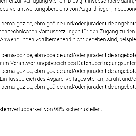
erfrei zur Verfügung stehen. Dies gilt insbesondere dann, 
 des Verantwortungsbereichs von Asgard liegen, insbeso
de, bema-goz.de, ebm-goä.de und/oder juradent.de angeb
chen technischen Voraussetzungen für den Zugang zu den
 Anwendungen vorübergehend nicht gegeben sind, beispie
de, bema-goz.de, ebm-goä.de und/oder juradent.de angebo
r im Verantwortungsbereich des Datenübertragungsunter
de, bema-goz.de, ebm-goä.de und/oder juradent.de angeb
 Einflussbereich des Asgard-Verlages stehen, beruht und/
.de, bema-goz.de, ebm-goä.de und/oder juradent.de ange
stemverfügbarkeit von 98% sicherzustellen.