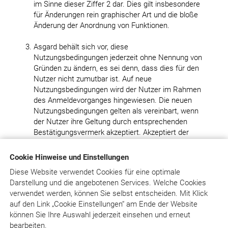
im Sinne dieser Ziffer 2 dar. Dies gilt insbesondere
für Änderungen rein graphischer Art und die bloße
Änderung der Anordnung von Funktionen.
Asgard behält sich vor, diese
Nutzungsbedingungen jederzeit ohne Nennung von
Gründen zu ändern, es sei denn, dass dies für den
Nutzer nicht zumutbar ist. Auf neue
Nutzungsbedingungen wird der Nutzer im Rahmen
des Anmeldevorganges hingewiesen. Die neuen
Nutzungsbedingungen gelten als vereinbart, wenn
der Nutzer ihre Geltung durch entsprechenden
Bestätigungsvermerk akzeptiert. Akzeptiert der
Nutzer Änderungen nicht, hat jede Partei das
Recht, die betreffende Vereinbarung durch
Cookie Hinweise und Einstellungen
Kündigung mit sofortiger Wirkung zu beenden. Die
Diese Website verwendet Cookies für eine optimale
Möglichkeit der Änderung der
Darstellung und die angebotenen Services. Welche Cookies
Nutzungsbedingungen besteht aber weder für
verwendet werden, können Sie selbst entscheiden.
Mit Klick
Änderungen, die Inhalt und Umfang der für den
auf
den Link „Cookie Einstellungen“ am Ende der Website
jeweiligen Nutzer bestehenden
können Sie Ihre Auswahl jederzeit einsehen und erneut
Kernnutzungsmöglichkeiten zum Nachteil des
bearbeiten.