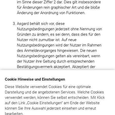
im Sinne dieser Ziffer 2 dar. Dies gilt insbesondere
für Änderungen rein graphischer Art und die bloße
Änderung der Anordnung von Funktionen.
Asgard behält sich vor, diese
Nutzungsbedingungen jederzeit ohne Nennung von
Gründen zu ändern, es sei denn, dass dies für den
Nutzer nicht zumutbar ist. Auf neue
Nutzungsbedingungen wird der Nutzer im Rahmen
des Anmeldevorganges hingewiesen. Die neuen
Nutzungsbedingungen gelten als vereinbart, wenn
der Nutzer ihre Geltung durch entsprechenden
Bestätigungsvermerk akzeptiert. Akzeptiert der
Nutzer Änderungen nicht, hat jede Partei das
Recht, die betreffende Vereinbarung durch
Cookie Hinweise und Einstellungen
Kündigung mit sofortiger Wirkung zu beenden. Die
Diese Website verwendet Cookies für eine optimale
Möglichkeit der Änderung der
Darstellung und die angebotenen Services. Welche Cookies
Nutzungsbedingungen besteht aber weder für
verwendet werden, können Sie selbst entscheiden.
Mit Klick
Änderungen, die Inhalt und Umfang der für den
auf
den Link „Cookie Einstellungen“ am Ende der Website
jeweiligen Nutzer bestehenden
können Sie Ihre Auswahl jederzeit einsehen und erneut
Kernnutzungsmöglichkeiten zum Nachteil des
bearbeiten.