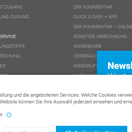
ESTZUGANG
DER KOMMENTAR
LINE-ZUGANG
QUICK & EASY + APP
DER KOMMENTAR – ONLIN
SERVICE
SONSTIGE ABRECHNUNG
UNGSTIPPS
WARENKORB
RECHUNG
VERBRAUCHERINFO
Newsl
NER
WIDERRUFSFORMULAR (PD
Wertv
TER
NUTZUNGSBEDINGUNGEN 
für Ih
NUTZUNGSBEDINGUNGEN 
ellung und die angebotenen Services. Welche Cookies verwen
Website können Sie Ihre Auswahl jederzeit einsehen und erne
es
129
Bewertungen auf ProvenExpert.com