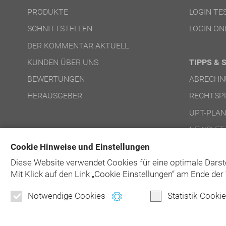
PRODUKTE
LOGIN T
SCHNITTSTELLEN
LOGIN ON
DER KOMMENTAR AKTUELL
KUNDEN ÜBER UNS
TIPPS & 
BEWERTUNGEN
ABRECHN
HERAUSGEBER
RECHTSP
UPT-PLA
NEWSLET
Cookie Hinweise und Einstellungen
Diese Website verwendet Cookies für eine optimale Darst
Mit Klick auf
den Link „Cookie Einstellungen“ am Ende der 
Notwendige Cookies
Statistik-Cooki