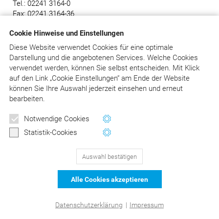
Tel.: 02241 3164-0
Fax: 02241 3164-36
E-Mail:
info@asgard.de
Cookie Hinweise und Einstellungen
Diese Website verwendet Cookies für eine optimale
Darstellung und die angebotenen Services. Welche Cookies
verwendet werden, können Sie selbst entscheiden.
Mit Klick
129
Bewertungen auf ProvenExpert.com
auf
den Link „Cookie Einstellungen“ am Ende der Website
können Sie Ihre Auswahl jederzeit einsehen und erneut
DER Kommentar zu BEMA und
© Asgard-Verlag Dr. Werner Hippe GmbH
bearbeiten.
GOZ –Liebold/Raff/Wissing
Notwendige Cookies
Statistik-Cookies
Auswahl bestätigen
Alle Cookies akzeptieren
Datenschutzerklärung
|
Impressum