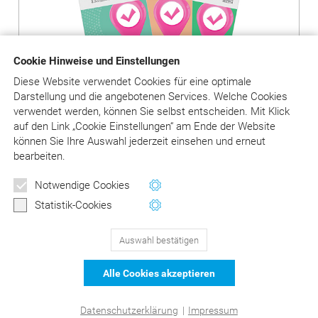
Cookie Hinweise und Einstellungen
Diese Website verwendet Cookies für eine optimale
Darstellung und die angebotenen Services. Welche Cookies
verwendet werden, können Sie selbst entscheiden.
Mit Klick
auf
den Link „Cookie Einstellungen“ am Ende der Website
können Sie Ihre Auswahl jederzeit einsehen und erneut
Produkte ansehen
bearbeiten.
Newsletter
Notwendige Cookies
Wertvolle Tipps und Hinweise
Statistik-Cookies
für Ihre Abrechnung
Auswahl bestätigen
129
Bewertungen auf ProvenExpert.com
Jetzt anmelden
Alle Cookies akzeptieren
schließen
DER Kommentar zu BEMA und
© Asgard-Verlag Dr. Werner Hippe GmbH
Datenschutzerklärung
|
Impressum