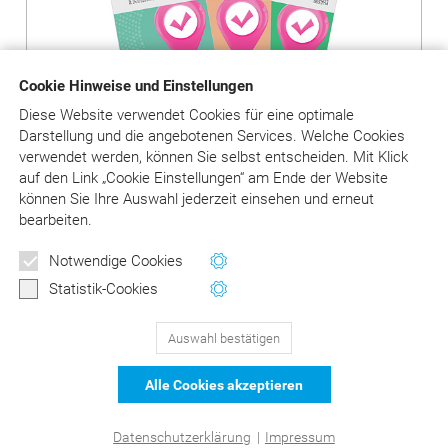
Cookie Hinweise und Einstellungen
Diese Website verwendet Cookies für eine optimale
Darstellung und die angebotenen Services. Welche Cookies
verwendet werden, können Sie selbst entscheiden.
Mit Klick
auf
den Link „Cookie Einstellungen“ am Ende der Website
können Sie Ihre Auswahl jederzeit einsehen und erneut
Produkte ansehen
bearbeiten.
Newsletter
Notwendige Cookies
Wertvolle Tipps und Hinweise
Statistik-Cookies
für Ihre Abrechnung
Auswahl bestätigen
129
Bewertungen auf ProvenExpert.com
Jetzt anmelden
Alle Cookies akzeptieren
schließen
DER Kommentar zu BEMA und
© Asgard-Verlag Dr. Werner Hippe GmbH
Datenschutzerklärung
|
Impressum