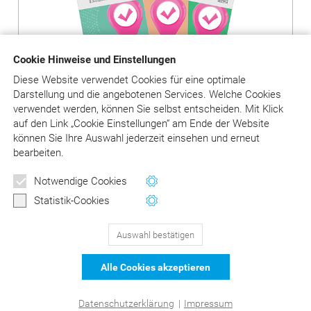
Cookie Hinweise und Einstellungen
Diese Website verwendet Cookies für eine optimale
Darstellung und die angebotenen Services. Welche Cookies
verwendet werden, können Sie selbst entscheiden.
Mit Klick
auf
den Link „Cookie Einstellungen“ am Ende der Website
können Sie Ihre Auswahl jederzeit einsehen und erneut
Produkte ansehen
bearbeiten.
Newsletter
Notwendige Cookies
Wertvolle Tipps und Hinweise
Statistik-Cookies
für Ihre Abrechnung
Auswahl bestätigen
129
Bewertungen auf ProvenExpert.com
Jetzt anmelden
Alle Cookies akzeptieren
schließen
DER Kommentar zu BEMA und
© Asgard-Verlag Dr. Werner Hippe GmbH
Datenschutzerklärung
|
Impressum