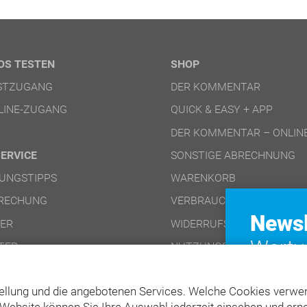
OS TESTEN
SHOP
ESTZUGANG
DER KOMMENTAR
LINE-ZUGANG
QUICK & EASY + APP
DER KOMMENTAR – ONLIN
SERVICE
SONSTIGE ABRECHNUNG
UNGSTIPPS
WARENKORB
RECHUNG
VERBRAUCHERINFO
Newsl
NER
WIDERRUFSFORMULAR (PD
Wertv
TER
NUTZUNGSBEDINGUNGEN 
für Ih
NUTZUNGSBEDINGUNGEN 
ellung und die angebotenen Services. Welche Cookies verwen