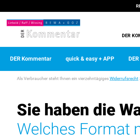
R
DER KO
DER Kommentar
quick & easy + APP
DER 
Als Verbraucher steht Ihnen ein vierzehntägiges
Widerrufsrecht
Sie haben die Wa
Welches Format m