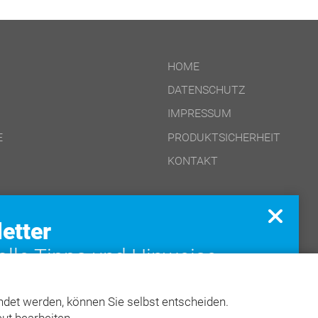
HOME
DATENSCHUTZ
IMPRESSUM
E
PRODUKTSICHERHEIT
KONTAKT
etter
F)
olle Tipps und Hinweise
ONLINE-PRODUKTE
re Abrechnung
CD-ROM-/DOWNLOAD-PRODUKTE
det werden, können Sie selbst entscheiden.