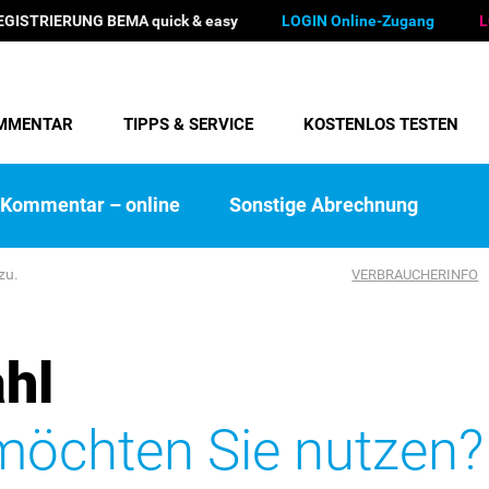
EGISTRIERUNG BEMA quick & easy
LOGIN Online-Zugang
L
MMENTAR
TIPPS & SERVICE
KOSTENLOS TESTEN
Kommentar – online
Sonstige Abrechnung
zu.
VERBRAUCHERINFO
hl
öchten Sie nutzen?