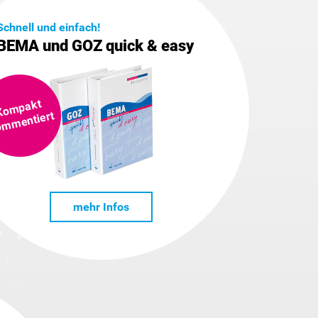
Schnell und einfach!
BEMA und GOZ quick & easy
Ko
mpakt
ko
m
entiert
mehr Infos