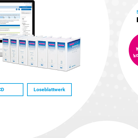
m
CD
Loseblattwerk