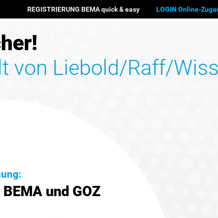
REGISTRIERUNG BEMA quick & easy
LOGIN Online-Zuga
her!
lt von
Liebold/Raff/Wiss
nung:
u BEMA und GOZ