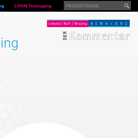
ng
LOGIN Testzugang
ing