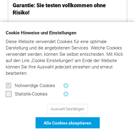
Garantie: Sie testen vollkommen ohne
Risiko!
Durch die Registrierung und den Test
Cookie Hinweise und Einstellungen
entstehen Ihnen keinerlei Kosten und
Verpflichtungen.
Diese Website verwendet Cookies für eine optimale
Es wird kein Abonnement begründet und kein
Darstellung und die angebotenen Services. Welche Cookies
Kaufvertrag geschlossen.
verwendet werden, können Sie selbst entscheiden.
Mit Klick
Sie müssen auch nichts kündigen: Nach Ablauf
auf
den Link „Cookie Einstellungen“ am Ende der Website
des Testzeitraums wird der Zugang
können Sie Ihre Auswahl jederzeit einsehen und erneut
automatisch gesperrt, Folgeverträge entstehen
bearbeiten.
nicht.
Notwendige Cookies
Statistik-Cookies
Auswahl bestätigen
129
Bewertungen auf ProvenExpert.com
Alle Cookies akzeptieren
DER Kommentar zu BEMA und
© Asgard-Verlag Dr. Werner Hippe GmbH