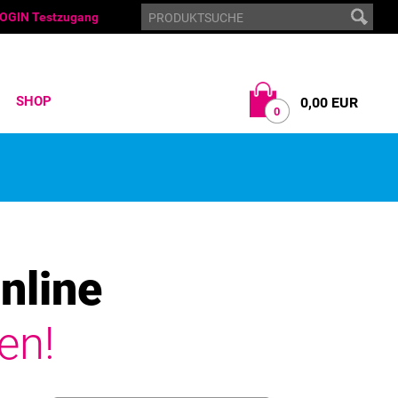
OGIN Testzugang
SHOP
0,00 EUR
0
nline
en!