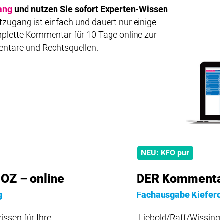
ang
und nutzen Sie sofort Experten-Wissen
zugang ist einfach und dauert nur einige
plette Kommentar für 10 Tage online zur
entare und Rechtsquellen.
NEU: KFO pur
OZ – online
DER Kommentar
g
Fachausgabe Kiefer
issen für Ihre
„Liebold/Raff/Wissing“