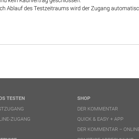
nd kein Kaufvertrag geschlossen.
ch Ablauf des Testzeitraums wird der Zugang automatisch
OS TESTEN
SHOP
ESTZUGANG
DER KOMMENTAR
LINE-ZUGANG
QUICK & EASY + APP
DER KOMMENTAR – ONLIN