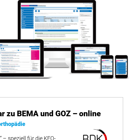
 zu BEMA und GOZ – online
orthopädie
 – speziell für die KFO-