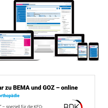
 zu BEMA und GOZ – online
orthopädie
 – speziell für die KFO-