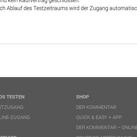
nd kein Kaufvertrag geschlossen.
ch Ablauf des Testzeitraums wird der Zugang automatisch
OS TESTEN
SHOP
ESTZUGANG
DER KOMMENTAR
LINE-ZUGANG
QUICK & EASY + APP
DER KOMMENTAR – ONLIN