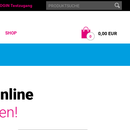
OGIN Testzugang
SHOP
0,00 EUR
0
nline
en!