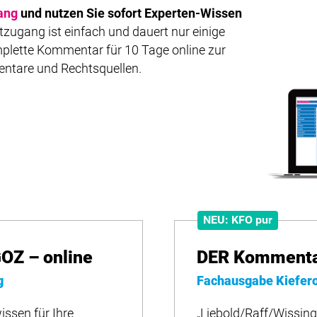
ang
und nutzen Sie sofort Experten-Wissen
zugang ist einfach und dauert nur einige
plette Kommentar für 10 Tage online zur
entare und Rechtsquellen.
NEU: KFO pur
OZ – online
DER Kommentar
g
Fachausgabe Kiefer
issen für Ihre
„Liebold/Raff/Wissing“