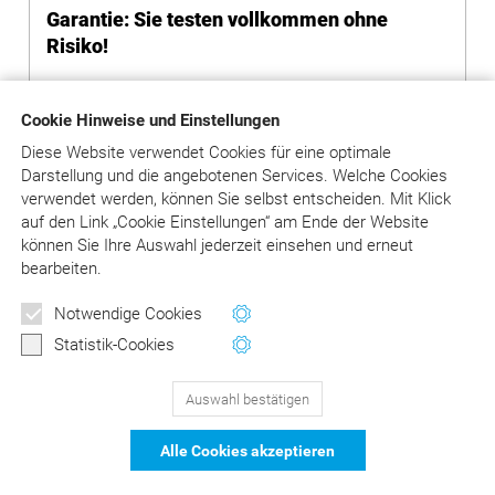
Garantie: Sie testen vollkommen ohne
Risiko!
Durch die Registrierung und den Test
Cookie Hinweise und Einstellungen
entstehen Ihnen keinerlei Kosten und
Verpflichtungen.
Diese Website verwendet Cookies für eine optimale
Es wird kein Abonnement begründet und kein
Darstellung und die angebotenen Services. Welche Cookies
Kaufvertrag geschlossen.
verwendet werden, können Sie selbst entscheiden.
Mit Klick
Sie müssen auch nichts kündigen: Nach Ablauf
auf
den Link „Cookie Einstellungen“ am Ende der Website
des Testzeitraums wird der Zugang
können Sie Ihre Auswahl jederzeit einsehen und erneut
automatisch gesperrt, Folgeverträge entstehen
bearbeiten.
nicht.
Notwendige Cookies
Statistik-Cookies
Auswahl bestätigen
129
Bewertungen auf ProvenExpert.com
Alle Cookies akzeptieren
DER Kommentar zu BEMA und
© Asgard-Verlag Dr. Werner Hippe GmbH