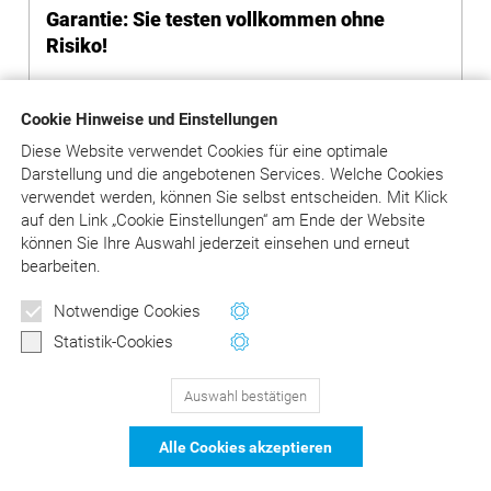
Garantie: Sie testen vollkommen ohne
Risiko!
Durch die Registrierung und den Test
Cookie Hinweise und Einstellungen
entstehen Ihnen keinerlei Kosten und
Verpflichtungen.
Diese Website verwendet Cookies für eine optimale
Es wird kein Abonnement begründet und kein
Darstellung und die angebotenen Services. Welche Cookies
Kaufvertrag geschlossen.
verwendet werden, können Sie selbst entscheiden.
Mit Klick
Sie müssen auch nichts kündigen: Nach Ablauf
auf
den Link „Cookie Einstellungen“ am Ende der Website
des Testzeitraums wird der Zugang
können Sie Ihre Auswahl jederzeit einsehen und erneut
automatisch gesperrt, Folgeverträge entstehen
bearbeiten.
nicht.
Notwendige Cookies
Statistik-Cookies
Auswahl bestätigen
129
Bewertungen auf ProvenExpert.com
Alle Cookies akzeptieren
DER Kommentar zu BEMA und
© Asgard-Verlag Dr. Werner Hippe GmbH