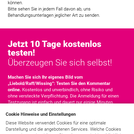
können.
Bitte sehen Sie in jedem Fall davon ab, uns
Behandlungsunterlagen jeglicher Art zu senden.
Jetzt 10 Tage kostenlos
testen!
Überzeugen Sie sich selbst!
Machen Sie sich Ihr eigenes Bild vom
„Liebold/Raff/Wissing“: Testen Sie den Kommentar
online.
Kostenlos und unverbindlich, ohne Risiko und
ohne versteckte Verpflichtung. Die Anmeldung für einen
Testzugang ist einfach und dauert nur einige Minuten.
Nach der Anmeldung steht Ihnen der komplette
Cookie Hinweise und Einstellungen
Kommentar für
10 Tage
online zur Verfügung. Sie haben
Zugriff auf alle Texte, Kommentare und Rechtsquellen.
Diese Website verwendet Cookies für eine optimale
Darstellung und die angebotenen Services. Welche Cookies