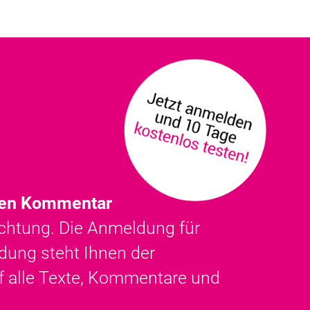
 den Kommentar
ichtung. Die Anmeldung für
dung steht Ihnen der
uf alle Texte, Kommentare und