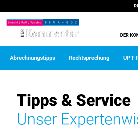
R
DER KO
Abrechnungstipps
Rechtsprechung
UPT-P
Tipps & Service
Unser Expertenwis