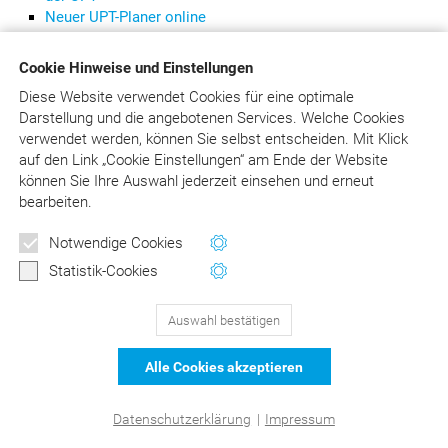
Neuer UPT-Planer online
UPT – Aktueller Hinweis zur Zählung der Sitzungen
Infoblatt zu den neuen PAR-Leistungen
Cookie Hinweise und Einstellungen
Telemedizinische Leistungen für Privatpatienten
Diese Website verwendet Cookies für eine optimale
Musterschreiben: Höhere Kostenerstattung bei
Darstellung und die angebotenen Services. Welche Cookies
Behandlung in einer Arztpraxis aus dem Netzwerk der
verwendet werden, können Sie selbst entscheiden.
Mit Klick
PKV
auf
den Link „Cookie Einstellungen“ am Ende der Website
Senkung der Umsatzsteuer zum 1.7.2020 – was
können Sie Ihre Auswahl jederzeit einsehen und erneut
bedeutet das für die Zahnarztpraxis?
bearbeiten.
Besonderheiten der Alterszahnheilkunde
Notwendige Cookies
Statistik-Cookies
129
Bewertungen auf ProvenExpert.com
Auswahl bestätigen
DER Kommentar zu BEMA und
© Asgard-Verlag Dr. Werner Hippe GmbH
Alle Cookies akzeptieren
GOZ –Liebold/Raff/Wissing
Datenschutzerklärung
|
Impressum