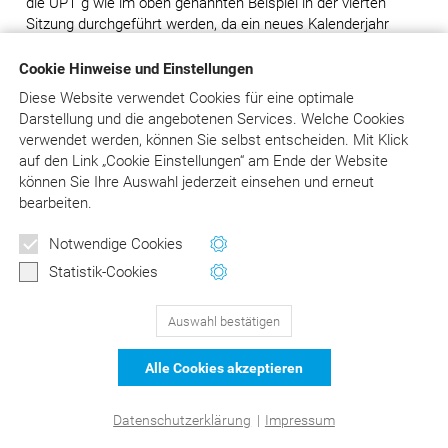
die UPT g wie im oben genannten Beispiel in der vierten
Sitzung durchgeführt werden, da ein neues Kalenderjahr
begonnen hat.
Cookie Hinweise und Einstellungen
Wichtig ist, dass es zu keiner Änderung bezüglich der
Diese Website verwendet Cookies für eine optimale
grundsätzlichen Regelung der zweijährigen UPT-Strecke
Darstellung und die angebotenen Services. Welche Cookies
sowie der Fristen zwischen den einzelnen Sitzungen bei
verwendet werden, können Sie selbst entscheiden.
Mit Klick
den einzelnen Graden kommt.
auf
den Link „Cookie Einstellungen“ am Ende der Website
können Sie Ihre Auswahl jederzeit einsehen und erneut
Die erste UPT-Sitzung muss nach erfolgter
bearbeiten.
Befundevaluation auf jeden Fall stattfinden, da die
zweijährige UPT-Strecke erst mit der ersten UPT-Sitzung
Newsletter
Notwendige Cookies
beginnt.
Wertvolle Tipps und Hinweise
Statistik-Cookies
für Ihre Abrechnung
Auswahl bestätigen
129
Bewertungen auf ProvenExpert.com
Jetzt anmelden
Alle Cookies akzeptieren
schließen
DER Kommentar zu BEMA und
© Asgard-Verlag Dr. Werner Hippe GmbH
Datenschutzerklärung
|
Impressum
GOZ –Liebold/Raff/Wissing