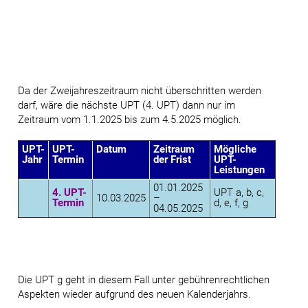
Da der Zweijahreszeitraum nicht überschritten werden
darf, wäre die nächste UPT (4. UPT) dann nur im
Zeitraum vom 1.1.2025 bis zum 4.5.2025 möglich.
UPT-
UPT-
Datum
Zeitraum
Mögliche
Jahr
Termin
der Frist
UPT-
Leistungen
01.01.2025
4. UPT-
UPT a, b, c,
10.03.2025
–
Termin
d, e, f, g
04.05.2025
Die UPT g geht in diesem Fall unter gebührenrechtlichen
Aspekten wieder aufgrund des neuen Kalenderjahrs.