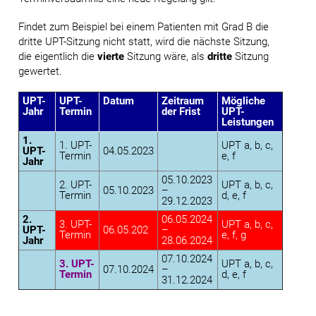
Findet zum Beispiel bei einem Patienten mit Grad B die
dritte UPT-Sitzung nicht statt, wird die nächste Sitzung,
die eigentlich die
vierte
Sitzung wäre, als
dritte
Sitzung
gewertet.
UPT-
UPT-
Datum
Zeitraum
Mögliche
Jahr
Termin
der Frist
UPT-
Leistungen
1.
1. UPT-
UPT a, b, c,
UPT-
04.05.2023
Termin
e, f
Jahr
05.10.2023
2. UPT-
UPT a, b, c,
05.10.2023
–
Termin
d, e, f
29.12.2023
2.
06.05.2024
3. UPT-
UPT a, b, c,
UPT-
06.05.202
–
Termin
e, f, g
Jahr
28.06.2024
07.10.2024
3. UPT-
UPT a, b, c,
07.10.2024
–
Termin
d, e, f
31.12.2024