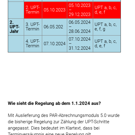
05.10.2023
2. UPT-
UPT a, b, c,
05.10.2023
–
Termin
d, e, f
29.12.2023
2.
06.05.2024
3. UPT-
UPT a, b, c,
UPT-
06.05.202
–
Termin
e, f, g
Jahr
28.06.2024
07.10.2024
4. UPT-
UPT a, b, c,
07.10.2024
–
Termin
d, e, f
31.12.2024
Wie sieht die Regelung ab dem 1.1.2024 aus?
Mit Auslieferung des PAR-Abrechnungsmoduls 5.0 wurde
die bisherige Regelung zur Zählung der UPT-Schritte
angepasst. Dies bedeutet im Klartext, dass bei
Terminversäumnis eine neue Regelung gilt.