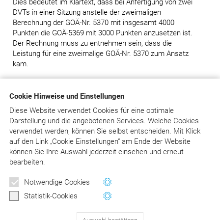
Dies bedeutet im Klartext, dass bei Anfertigung von zwei
DVTs in einer Sitzung anstelle der zweimaligen
Berechnung der GOÄ-Nr. 5370 mit insgesamt 4000
Punkten die GOÄ-5369 mit 3000 Punkten anzusetzen ist.
Der Rechnung muss zu entnehmen sein, dass die
Leistung für eine zweimalige GOÄ-Nr. 5370 zum Ansatz
kam.
Die Analyse nach GOÄ-Nr. 5377 hingegen kann je
durchgeführter Analyse berechnet werden – somit in
Cookie Hinweise und Einstellungen
dem oben genannten Fall zwei Mal.
Diese Website verwendet Cookies für eine optimale
Darstellung und die angebotenen Services. Welche Cookies
Abschließend ist noch anzumerken, dass sowohl die
verwendet werden, können Sie selbst entscheiden.
Mit Klick
Anfertigung eines DVTs als auch die Auswertung nur von
auf
den Link „Cookie Einstellungen“ am Ende der Website
einem Zahnarzt durchgeführt werden kann, der im Besitz
können Sie Ihre Auswahl jederzeit einsehen und erneut
eines DVT- Fachkunde-Nachweises ist.
bearbeiten.
Newsletter
Notwendige Cookies
Wertvolle Tipps und Hinweise
Statistik-Cookies
für Ihre Abrechnung