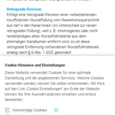
Retrograde Revision
Erfolgt eine retrograde Revision einer vorbestehenden
insuffizienten Wurzelfüllung vom Resektionsquerschnitt
aus tief in den Kanal hinein (im Unterschied zur reinen
retrograden Füllung), weil z. B. inhomogenes oder nicht
randständiges altes Wurzelfüllmaterial aus dem
ehemaligen Kanallumen entfernt wird, so ist diese
retrograde Entfernung vorhandenen Wurzelfüllmaterials
analog nach § 6 Abs. 1 GOZ gesondert
berechnungsfähig, da die Entfernung vorhandenen
definitiven Wurzelkanalfüllmaterials auch von retrograd
Cookie Hinweise und Einstellungen
aus eine selbstständige zahnärztliche Leistung darstellt,
Diese Website verwendet Cookies für eine optimale
die in der GOZ nicht beschrieben ist. Erst nach
Darstellung und die angebotenen Services. Welche Cookies
Entfernung des alten Wurzelkanalfüllmaterials kann in
verwendet werden, können Sie selbst entscheiden.
Mit Klick
solchen Fällen eine retrograde Kanalaufbereitung und
auf
den Link „Cookie Einstellungen“ am Ende der Website
Kanalfüllung nach den GOZ-Nrn. 2410 und 2440 erfolgen.
können Sie Ihre Auswahl jederzeit einsehen und erneut
bearbeiten.
aus: Liebold/Raff/Wissing: DER Kommentar zu BEMA
und GOZ, Stand 9/2024, Asgard-Verlag, Siegburg
Newsletter
Notwendige Cookies