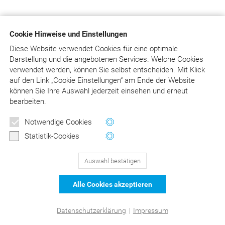
Für den Versand unserer Newsletter nutzen wir rapidmail.
Cookie Hinweise und Einstellungen
Mit Ihrer Anmeldung stimmen Sie zu, dass die
eingegebenen Daten an rapidmail übermittelt werden.
Diese Website verwendet Cookies für eine optimale
Beachten Sie bitte auch unsere
Darstellung und die angebotenen Services. Welche Cookies
Datenschutzbestimmungen
.
verwendet werden, können Sie selbst entscheiden.
Mit Klick
auf
den Link „Cookie Einstellungen“ am Ende der Website
können Sie Ihre Auswahl jederzeit einsehen und erneut
bearbeiten.
129
Bewertungen auf ProvenExpert.com
Notwendige Cookies
Statistik-Cookies
DER Kommentar zu BEMA und
© Asgard-Verlag Dr. Werner Hippe GmbH
Auswahl bestätigen
GOZ –Liebold/Raff/Wissing
Alle Cookies akzeptieren
Datenschutzerklärung
|
Impressum