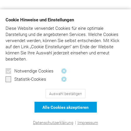
Für den Versand unserer Newsletter nutzen wir rapidmail.
Cookie Hinweise und Einstellungen
Mit Ihrer Anmeldung stimmen Sie zu, dass die
eingegebenen Daten an rapidmail übermittelt werden.
Diese Website verwendet Cookies für eine optimale
Beachten Sie bitte auch unsere
Darstellung und die angebotenen Services. Welche Cookies
Datenschutzbestimmungen
.
verwendet werden, können Sie selbst entscheiden.
Mit Klick
auf
den Link „Cookie Einstellungen“ am Ende der Website
können Sie Ihre Auswahl jederzeit einsehen und erneut
bearbeiten.
129
Bewertungen auf ProvenExpert.com
Notwendige Cookies
Statistik-Cookies
DER Kommentar zu BEMA und
© Asgard-Verlag Dr. Werner Hippe GmbH
Auswahl bestätigen
GOZ –Liebold/Raff/Wissing
Alle Cookies akzeptieren
Datenschutzerklärung
|
Impressum