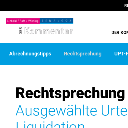
R
DER KO
Abrechnungstipps
Rechtsprechung
UPT-P
Rechtsprechung
Ausgewählte Urte
Liquidation.