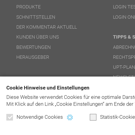
PRODUKTE
LOGIN T
SCHNITTSTELLEN
LOGIN ON
DER KOMMENTAR AKTUELL
KUNDEN ÜBER UNS
TIPPS & 
BEWERTUNGEN
ABRECHN
HERAUSGEBER
RECHTSP
UPT-PLA
NEWSLET
Cookie Hinweise und Einstellungen
Diese Website verwendet Cookies für eine optimale Darst
Mit Klick auf
den Link „Cookie Einstellungen“ am Ende der 
Notwendige Cookies
Statistik-Cooki