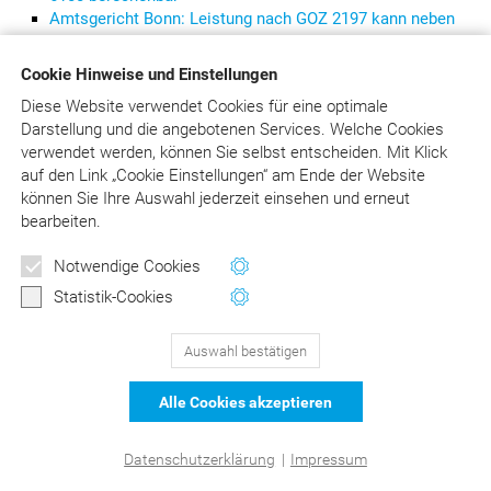
Amtsgericht Bonn: Leistung nach GOZ 2197 kann neben
der GOZ 2120 gesondert abgerechnet werden
Cookie Hinweise und Einstellungen
Diese Website verwendet Cookies für eine optimale
Darstellung und die angebotenen Services. Welche Cookies
verwendet werden, können Sie selbst entscheiden.
Mit Klick
129
Bewertungen auf ProvenExpert.com
auf
den Link „Cookie Einstellungen“ am Ende der Website
DER Kommentar zu BEMA und
können Sie Ihre Auswahl jederzeit einsehen und erneut
© Asgard-Verlag Dr. Werner Hippe GmbH
bearbeiten.
GOZ –Liebold/Raff/Wissing
Notwendige Cookies
Statistik-Cookies
Auswahl bestätigen
Alle Cookies akzeptieren
Datenschutzerklärung
|
Impressum