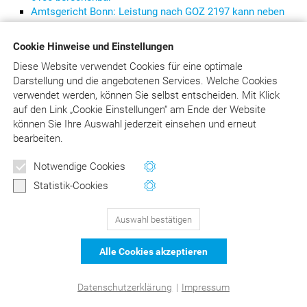
Amtsgericht Bonn: Leistung nach GOZ 2197 kann neben
der GOZ 2120 gesondert abgerechnet werden
Cookie Hinweise und Einstellungen
Diese Website verwendet Cookies für eine optimale
Darstellung und die angebotenen Services. Welche Cookies
verwendet werden, können Sie selbst entscheiden.
Mit Klick
129
Bewertungen auf ProvenExpert.com
auf
den Link „Cookie Einstellungen“ am Ende der Website
DER Kommentar zu BEMA und
können Sie Ihre Auswahl jederzeit einsehen und erneut
© Asgard-Verlag Dr. Werner Hippe GmbH
bearbeiten.
GOZ –Liebold/Raff/Wissing
Notwendige Cookies
Statistik-Cookies
Auswahl bestätigen
Alle Cookies akzeptieren
Datenschutzerklärung
|
Impressum