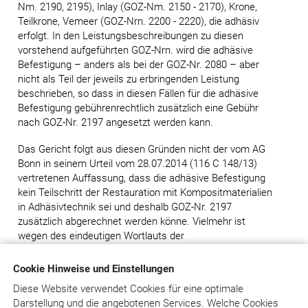
Nm. 2190, 2195), Inlay (GOZ-Nm. 2150 - 2170), Krone,
Teilkrone, Vemeer (GOZ-Nrn. 2200 - 2220), die adhäsiv
erfolgt. In den Leistungsbeschreibungen zu diesen
vorstehend aufgeführten GOZ-Nrn. wird die adhäsive
Befestigung – anders als bei der GOZ-Nr. 2080 – aber
nicht als Teil der jeweils zu erbringenden Leistung
beschrieben, so dass in diesen Fällen für die adhäsive
Befestigung gebührenrechtlich zusätzlich eine Gebühr
nach GOZ-Nr. 2197 angesetzt werden kann.
Das Gericht folgt aus diesen Gründen nicht der vom AG
Bonn in seinem Urteil vom 28.07.2014 (116 C 148/13)
vertretenen Auffassung, dass die adhäsive Befestigung
kein Teilschritt der Restauration mit Kompositmaterialien
in Adhäsivtechnik sei und deshalb GOZ-Nr. 2197
zusätzlich abgerechnet werden könne. Vielmehr ist
wegen des eindeutigen Wortlauts der
Leistungsbeschreibung zu GOZ-Nr. 2080 in
Übereinstimmung mit der Kommentarliteratur und auch
Cookie Hinweise und Einstellungen
der von der Bundeszahnärztekammer vertretenen
Diese Website verwendet Cookies für eine optimale
Auffassung davon auszugehen, dass im vorliegenden
Darstellung und die angebotenen Services. Welche Cookies