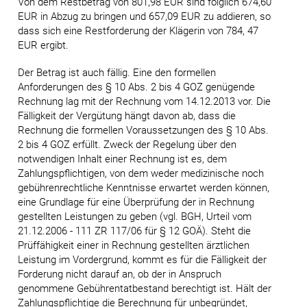
Von dem Restbetrag von 801,98 EUR sind folglich 674,60
EUR in Abzug zu bringen und 657,09 EUR zu addieren, so
dass sich eine Restforderung der Klägerin von 784, 47
EUR ergibt.
Der Betrag ist auch fällig. Eine den formellen
Anforderungen des § 10 Abs. 2 bis 4 GOZ genügende
Rechnung lag mit der Rechnung vom 14.12.2013 vor. Die
Fälligkeit der Vergütung hängt davon ab, dass die
Rechnung die formellen Voraussetzungen des § 10 Abs.
2 bis 4 GOZ erfüllt. Zweck der Regelung über den
notwendigen Inhalt einer Rechnung ist es, dem
Zahlungspflichtigen, von dem weder medizinische noch
gebührenrechtliche Kenntnisse erwartet werden können,
eine Grundlage für eine Überprüfung der in Rechnung
gestellten Leistungen zu geben (vgl. BGH, Urteil vom
21.12.2006 - 111 ZR 117/06 für § 12 GOÄ). Steht die
Prüffähigkeit einer in Rechnung gestellten ärztlichen
Leistung im Vordergrund, kommt es für die Fälligkeit der
Forderung nicht darauf an, ob der in Anspruch
genommene Gebührentatbestand berechtigt ist. Hält der
Zahlungspflichtige die Berechnung für unbegründet,