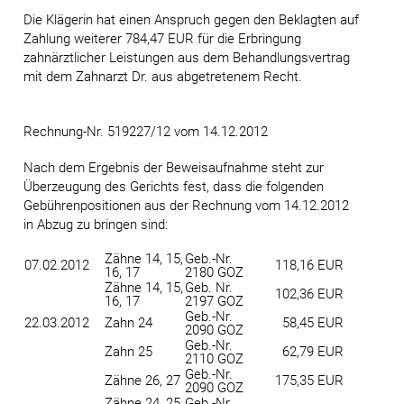
Die Klägerin hat einen Anspruch gegen den Beklagten auf
Zahlung weiterer 784,47 EUR für die Erbringung
zahnärztlicher Leistungen aus dem Behandlungsvertrag
mit dem Zahnarzt Dr. aus abgetretenem Recht.
Rechnung-Nr. 519227/12 vom 14.12.2012
Nach dem Ergebnis der Beweisaufnahme steht zur
Überzeugung des Gerichts fest, dass die folgenden
Gebührenpositionen aus der Rechnung vom 14.12.2012
in Abzug zu bringen sind:
Zähne 14, 15,
Geb.-Nr.
07.02.2012
118,16 EUR
16, 17
2180 GOZ
Zähne 14, 15,
Geb. Nr.
102,36 EUR
16, 17
2197 GOZ
Geb.-Nr.
22.03.2012
Zahn 24
58,45 EUR
2090 GOZ
Geb.-Nr.
Zahn 25
62,79 EUR
2110 GOZ
Geb.-Nr.
Zähne 26, 27
175,35 EUR
2090 GOZ
Zähne 24, 25,
Geb.-Nr.