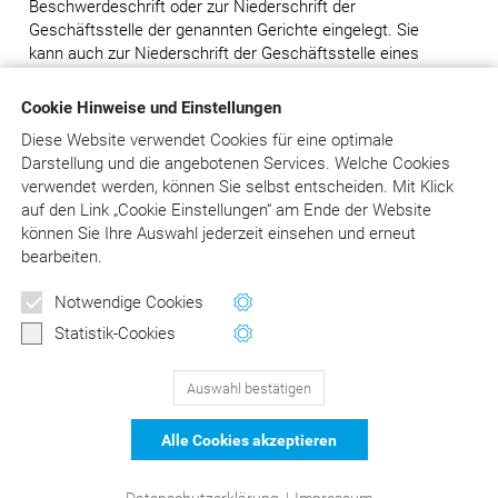
Beschwerdeschrift oder zur Niederschrift der
Geschäftsstelle der genannten Gerichte eingelegt. Sie
kann auch zur Niederschrift der Geschäftsstelle eines
jeden Amtsgerichts erklärt werden, wobei es für die
Einhaltung der Frist auf den Eingang bei einem der
Cookie Hinweise und Einstellungen
genannten Gerichte ankommt. Sie ist von dem
Diese Website verwendet Cookies für eine optimale
Beschwerdeführer oder seinem Bevollmächtigten zu
Darstellung und die angebotenen Services. Welche Cookies
unterzeichnen. Die Beschwerde muss die Bezeichnung
verwendet werden, können Sie selbst entscheiden.
Mit Klick
des angefochtenen Beschlusses sowie die Erklärung
auf
den Link „Cookie Einstellungen“ am Ende der Website
enthalten, dass Beschwerde gegen diesen Beschluss
können Sie Ihre Auswahl jederzeit einsehen und erneut
eingelegt wird. Soll die Entscheidung nur zum Teil
bearbeiten.
angefochten werden, so ist der Umfang der Anfechtung
zu bezeichnen.
Newsletter
Notwendige Cookies
Die Beschwerde soll begründet werden.
Wertvolle Tipps und Hinweise
Statistik-Cookies
für Ihre Abrechnung
Auswahl bestätigen
129
Bewertungen auf ProvenExpert.com
Jetzt anmelden
Alle Cookies akzeptieren
schließen
DER Kommentar zu BEMA und
© Asgard-Verlag Dr. Werner Hippe GmbH
Datenschutzerklärung
|
Impressum