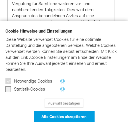
Vergütung für Sämtliche weiteren vor- und
nachbereitenden Tätigkeiten. Dies wird dem
Anspruch des behandelnden Arztes auf eine
angemessene Vergütung nicht gerecht. Auch die
Ansicht der Beklagten, dass dies bei einer
Cookie Hinweise und Einstellungen
pauschalen Berechnung durch die Ärzte
Diese Website verwendet Cookies für eine optimale
hinzunehmen sei, überzeugt die Kammer nicht.
Darstellung und die angebotenen Services. Welche Cookies
Vielmehr ist davon auszugehen, dass bei einer
verwendet werden, können Sie selbst entscheiden.
Mit Klick
Betrachtung der Punktzahl gemäß § 4 Abs. 2 S. 4
auf
den Link „Cookie Einstellungen“ am Ende der Website
GOZ die adhäsive Befestigung gerade nicht in der
können Sie Ihre Auswahl jederzeit einsehen und erneut
Bewertung der Gebührennummer 6100
bearbeiten.
berücksichtigt wurde.“
Newsletter
Notwendige Cookies
Wertvolle Tipps und Hinweise
Statistik-Cookies
für Ihre Abrechnung
Auswahl bestätigen
129
Bewertungen auf ProvenExpert.com
Jetzt anmelden
Alle Cookies akzeptieren
schließen
DER Kommentar zu BEMA und
© Asgard-Verlag Dr. Werner Hippe GmbH