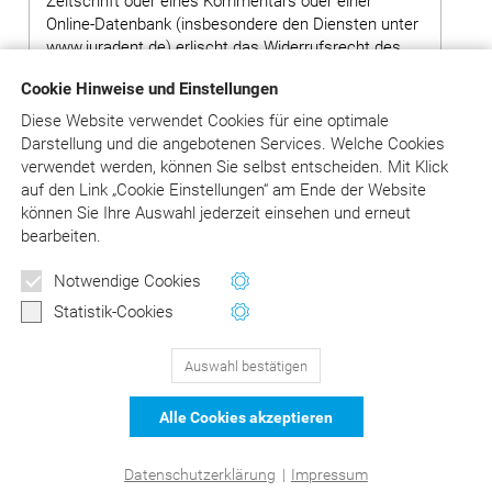
Zeitschrift oder eines Kommentars oder einer
Online-Datenbank (insbesondere den Diensten unter
www.juradent.de) erlischt das Widerrufsrecht des
Kunden vorzeitig, wenn der Verlag mit der
Cookie Hinweise und Einstellungen
Ausführung seiner Dienstleistungen mit der
ausdrücklichen Zustimmung des Kunden vor Ende
Diese Website verwendet Cookies für eine optimale
der Widerrufsfrist begonnen hat oder der Kunde
Darstellung und die angebotenen Services. Welche Cookies
diese selbst veranlasst hat. Das ist insbesondere
verwendet werden, können Sie selbst entscheiden.
Mit Klick
der Fall, wenn der Kunde sich mit seinen
auf
den Link „Cookie Einstellungen“ am Ende der Website
Zugangsdaten Zugang zu der Online-Version einer
können Sie Ihre Auswahl jederzeit einsehen und erneut
Zeitschrift oder eines Kommentars oder der Online-
bearbeiten.
Datenbank verschafft und Inhalte abgerufen hat.
Newsletter
Notwendige Cookies
Wertvolle Tipps und Hinweise
Statistik-Cookies
für Ihre Abrechnung
Auswahl bestätigen
129
Bewertungen auf ProvenExpert.com
Jetzt anmelden
Alle Cookies akzeptieren
schließen
DER Kommentar zu BEMA und
© Asgard-Verlag Dr. Werner Hippe GmbH
Datenschutzerklärung
|
Impressum