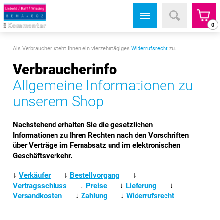
0
Als Verbraucher steht Ihnen ein vierzehntägiges
Widerrufsrecht
zu.
Verbraucherinfo
Allgemeine Informationen zu
unserem Shop
Nachstehend erhalten Sie die gesetzlichen
Informationen zu Ihren Rechten nach den Vorschriften
über Verträge im Fernabsatz und im elektronischen
Geschäftsverkehr.
↓
Verkäufer
↓
Bestellvorgang
↓
Vertragsschluss
↓
Preise
↓
Lieferung
↓
Versandkosten
↓
Zahlung
↓
Widerrufsrecht