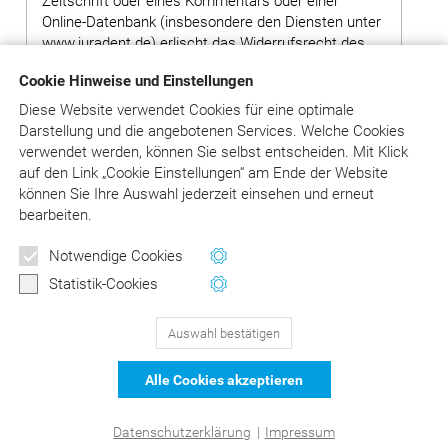
Zeitschrift oder eines Kommentars oder einer
Online-Datenbank (insbesondere den Diensten unter
www.juradent.de) erlischt das Widerrufsrecht des
Kunden vorzeitig, wenn der Verlag mit der
Cookie Hinweise und Einstellungen
Ausführung seiner Dienstleistungen mit der
ausdrücklichen Zustimmung des Kunden vor Ende
Diese Website verwendet Cookies für eine optimale
der Widerrufsfrist begonnen hat oder der Kunde
Darstellung und die angebotenen Services. Welche Cookies
diese selbst veranlasst hat. Das ist insbesondere
verwendet werden, können Sie selbst entscheiden.
Mit Klick
der Fall, wenn der Kunde sich mit seinen
auf
den Link „Cookie Einstellungen“ am Ende der Website
Zugangsdaten Zugang zu der Online-Version einer
können Sie Ihre Auswahl jederzeit einsehen und erneut
Zeitschrift oder eines Kommentars oder der Online-
bearbeiten.
Datenbank verschafft und Inhalte abgerufen hat.
Newsletter
Notwendige Cookies
Wertvolle Tipps und Hinweise
Statistik-Cookies
für Ihre Abrechnung
Auswahl bestätigen
129
Bewertungen auf ProvenExpert.com
Jetzt anmelden
Alle Cookies akzeptieren
schließen
DER Kommentar zu BEMA und
© Asgard-Verlag Dr. Werner Hippe GmbH
Datenschutzerklärung
|
Impressum