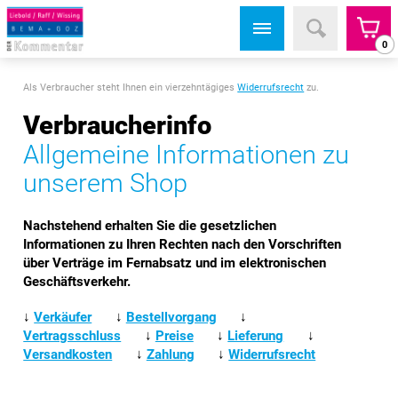
0
Als Verbraucher steht Ihnen ein vierzehntägiges
Widerrufsrecht
zu.
Verbraucherinfo
Allgemeine Informationen zu
unserem Shop
Nachstehend erhalten Sie die gesetzlichen
Informationen zu Ihren Rechten nach den Vorschriften
über Verträge im Fernabsatz und im elektronischen
Geschäftsverkehr.
↓
Verkäufer
↓
Bestellvorgang
↓
Vertragsschluss
↓
Preise
↓
Lieferung
↓
Versandkosten
↓
Zahlung
↓
Widerrufsrecht