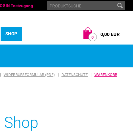
OGIN Testzugang
SHOP
0,00 EUR
0
|
|
|
WIDERRUFSFORMULAR (PDF)
DATENSCHUTZ
WARENKORB
m Shop