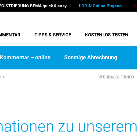
EGISTRIERUNG BEMA quick & easy
LOGIN Online-Zugang
L
MMENTAR
TIPPS & SERVICE
KOSTENLOS TESTEN
Kommentar – online
Sonstige Abrechnung
zu.
VERBRAUCHERINFO
mationen zu unsere