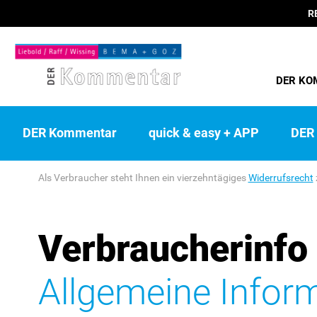
R
DER KO
DER Kommentar
quick & easy + APP
DER 
Als Verbraucher steht Ihnen ein vierzehntägiges
Widerrufsrecht
Verbraucherinfo
Allgemeine Infor