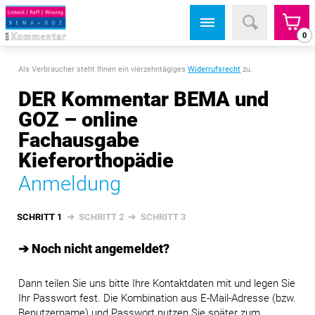
0
Als Verbraucher steht Ihnen ein vierzehntägiges
Widerrufsrecht
zu.
DER Kommentar BEMA und
GOZ – online
Fachausgabe
Kieferorthopädie
Anmeldung
SCHRITT 1
➔
SCHRITT 2
➔
SCHRITT 3
➔ Noch nicht angemeldet?
Dann teilen Sie uns bitte Ihre Kontaktdaten mit und legen Sie
Ihr Passwort fest. Die Kombination aus E-Mail-Adresse (bzw.
Benutzername) und Passwort nutzen Sie später zum