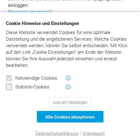
einloggen:
Passwort vergessen?
Cookie Hinweise und Einstellungen
Diese Website verwendet Cookies für eine optimale
Darstellung und die angebotenen Services. Welche Cookies
verwendet werden, können Sie selbst entscheiden.
Mit Klick
auf
den Link „Cookie Einstellungen“ am Ende der Website
können Sie Ihre Auswahl jederzeit einsehen und erneut
bearbeiten.
Notwendige Cookies
Statistik-Cookies
Auswahl bestätigen
129
Bewertungen auf ProvenExpert.com
Alle Cookies akzeptieren
DER Kommentar zu BEMA und
© Asgard-Verlag Dr. Werner Hippe GmbH
Datenschutzerklärung
|
Impressum
GOZ –Liebold/Raff/Wissing