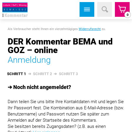
0
Als Verbraucher steht Ihnen ein vierzehntägiges
Widerrufsrecht
zu.
DER Kommentar BEMA und
GOZ – online
Anmeldung
SCHRITT 1
➔
SCHRITT 2
➔
SCHRITT 3
➔ Noch nicht angemeldet?
Dann teilen Sie uns bitte Ihre Kontaktdaten mit und legen Sie
Ihr Passwort fest. Die Kombination aus E-Mail-Adresse (bzw.
Benutzername) und Passwort nutzen Sie später zum
Anmelden auf der Startseite des Kommentars.
Sie besitzen bereits Zugangsdaten? (z.B. aus einen