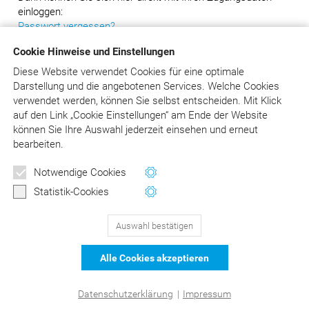
einloggen:
Passwort vergessen?
Cookie Hinweise und Einstellungen
Diese Website verwendet Cookies für eine optimale
Darstellung und die angebotenen Services. Welche Cookies
verwendet werden, können Sie selbst entscheiden.
Mit Klick
auf
den Link „Cookie Einstellungen“ am Ende der Website
können Sie Ihre Auswahl jederzeit einsehen und erneut
bearbeiten.
Notwendige Cookies
Statistik-Cookies
Auswahl bestätigen
129
Bewertungen auf ProvenExpert.com
Alle Cookies akzeptieren
DER Kommentar zu BEMA und
© Asgard-Verlag Dr. Werner Hippe GmbH
Datenschutzerklärung
|
Impressum
GOZ –Liebold/Raff/Wissing