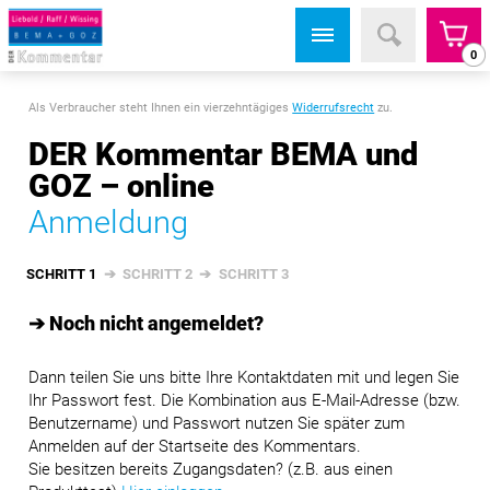
0
Als Verbraucher steht Ihnen ein vierzehntägiges
Widerrufsrecht
zu.
DER Kommentar BEMA und
GOZ – online
Anmeldung
SCHRITT 1
➔
SCHRITT 2
➔
SCHRITT 3
➔ Noch nicht angemeldet?
Dann teilen Sie uns bitte Ihre Kontaktdaten mit und legen Sie
Ihr Passwort fest. Die Kombination aus E-Mail-Adresse (bzw.
Benutzername) und Passwort nutzen Sie später zum
Anmelden auf der Startseite des Kommentars.
Sie besitzen bereits Zugangsdaten? (z.B. aus einen