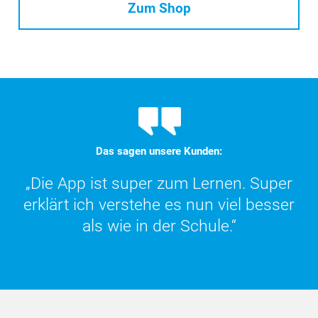
Zum Shop
Das sagen unsere Kunden:
„Die App ist super zum Lernen. Super
„DER Online-Kommentar ist wirklich
praktisch und super übersichtlich. Eine
erklärt ich verstehe es nun viel besser
als wie in der Schule.“
große Hilfe!“