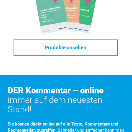
Produkte ansehen
DER Kommentar – online
immer auf dem neuesten
Stand!
Sie können direkt online auf alle Texte, Kommentare und
Rechtsquellen zugreifen.
Schneller und einfacher kann man