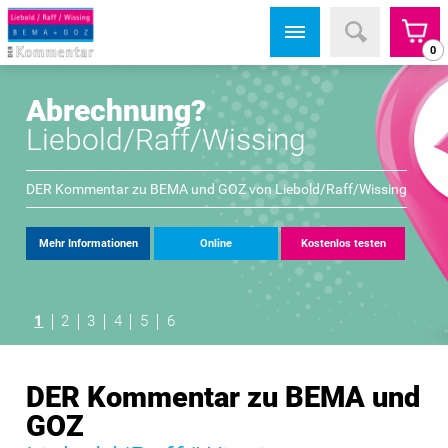
0
Abrechnung?
Liebold/Raff/Wissing
DER Kommentar zu BEMA und GOZ von
Liebold/Raff/Wissing
Mehr Informationen
Online
Kostenlos testen
1
2
3
4
5
6
DER Kommentar zu BEMA und
GOZ