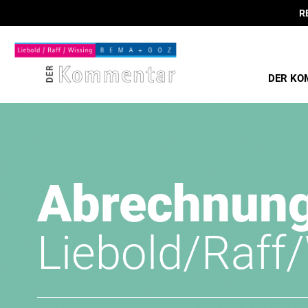
R
DER KO
Abrechnun
Liebold/Raff