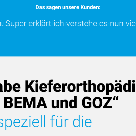
Das sagen unsere Kunden:
 Super erklärt ich verstehe es nun viel
t wirklich praktisch und super übersich
be Kieferorthopädi
 BEMA und GOZ“
eziell für die