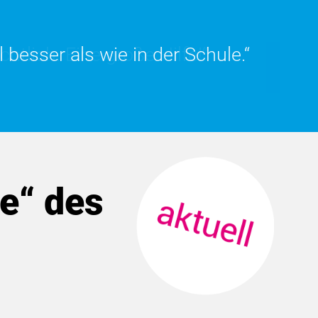
 besser als wie in der Schule.“
tlich. Eine große Hilfe!“
e“ des