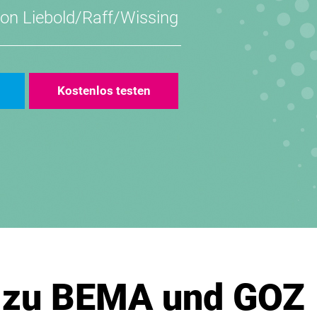
von
Liebold/Raff/Wissing
Kostenlos testen
 zu BEMA und GOZ