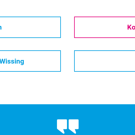
n
Ko
/Wissing