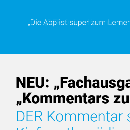
„Die App ist super zum Lernen.
„DER Online-Kommentar is
NEU: „Fachausga
„Kommentars zu
DER Kommentar sp