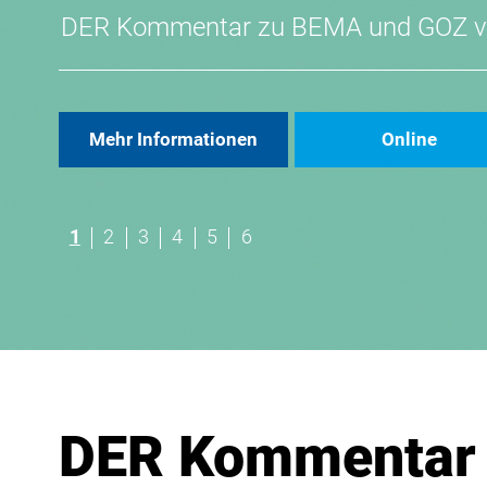
DER Kommentar zu BEMA und GOZ 
Mehr Informationen
Online
1
2
3
4
5
6
DER Kommentar