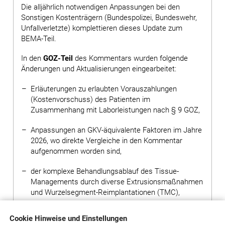
Die alljährlich notwendigen Anpassungen bei den
Sonstigen Kostenträgern (Bundespolizei, Bundeswehr,
Unfallverletzte) komplettieren dieses Update zum
BEMA-Teil.
In den
GOZ-Teil
des Kommentars wurden folgende
Änderungen und Aktualisierungen eingearbeitet:
Erläuterungen zu erlaubten Vorauszahlungen
(Kostenvorschuss) des Patienten im
Zusammenhang mit Laborleistungen nach § 9 GOZ,
Anpassungen an GKV-äquivalente Faktoren im Jahre
2026, wo direkte Vergleiche in den Kommentar
aufgenommen worden sind,
der komplexe Behandlungsablauf des Tissue-
Managements durch diverse Extrusions­maßnahmen
und Wurzelsegment-Reimplantationen (TMC),
erläuternde zahntechnische Fotos, z. B. zur
Cookie Hinweise und Einstellungen
Mesokonstruktion, zur Protrusions­schiene und zu