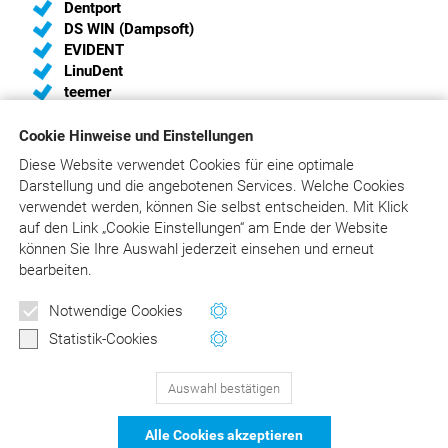
Dentport
DS WIN (Dampsoft)
EVIDENT
LinuDent
teemer
Cookie Hinweise und Einstellungen
Diese Website verwendet Cookies für eine optimale
Sie sind Hersteller von Praxis-Software und haben
Darstellung und die angebotenen Services. Welche Cookies
Interesse, eine Schnittstelle zum
verwendet werden, können Sie selbst entscheiden.
Mit Klick
„Liebold/Raff/Wissing“ einzurichten?
auf
den Link „Cookie Einstellungen“ am Ende der Website
Wir unterstützen Sie gerne und liefern Ihnen die aktuelle
können Sie Ihre Auswahl jederzeit einsehen und erneut
Schnittstellenbeschreibung. Bitte schreiben Sie an
bearbeiten.
info@asgard.de
oder rufen Sie an:
02241/316410
.
Notwendige Cookies
Statistik-Cookies
Auswahl bestätigen
129
Bewertungen auf ProvenExpert.com
Alle Cookies akzeptieren