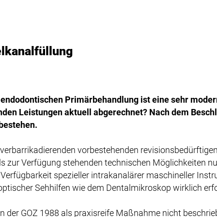
lkanalfüllung
 endodontischen Primärbehandlung ist eine sehr moder
nden Leistungen aktuell abgerechnet? Nach dem Besch
 bestehen.
erbarrikadierenden vorbestehenden revisionsbedürftigen
ls zur Verfügung stehenden technischen Möglichkeiten n
Verfügbarkeit spezieller intrakanalärer maschineller Inst
optischer Sehhilfen wie dem Dentalmikroskop wirklich erf
 in der GOZ 1988 als praxisreife Maßnahme nicht beschrie