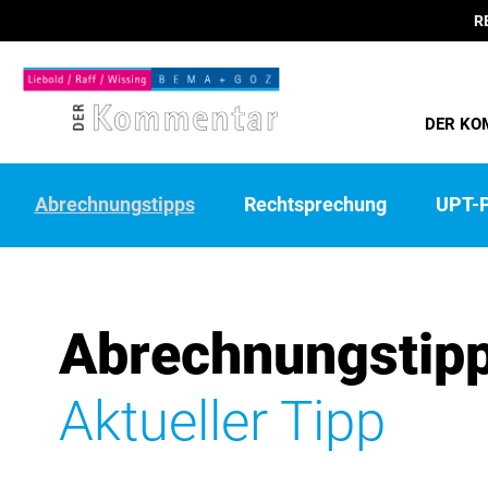
R
DER KO
Abrechnungstipps
Rechtsprechung
UPT-P
Abrechnungstip
Aktueller Tipp