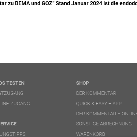
tar zu BEMA und GOZ“ Stand Januar 2024 ist die endod
OS TESTEN
SHOP
ESTZUGANG
DER KOMMENTAR
LINE-ZUGANG
QUICK & EASY + APP
DER KOMMENTAR – ONLIN
SERVICE
SONSTIGE ABRECHNUNG
UNGSTIPPS
WARENKORB