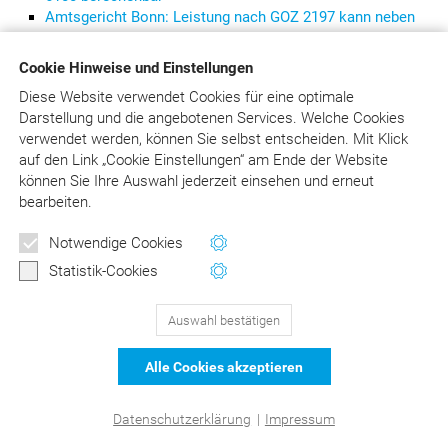
Amtsgericht Bonn: Leistung nach GOZ 2197 kann neben
der GOZ 2120 gesondert abgerechnet werden
Cookie Hinweise und Einstellungen
Diese Website verwendet Cookies für eine optimale
Darstellung und die angebotenen Services. Welche Cookies
verwendet werden, können Sie selbst entscheiden.
Mit Klick
129
Bewertungen auf ProvenExpert.com
auf
den Link „Cookie Einstellungen“ am Ende der Website
DER Kommentar zu BEMA und
können Sie Ihre Auswahl jederzeit einsehen und erneut
© Asgard-Verlag Dr. Werner Hippe GmbH
bearbeiten.
GOZ –Liebold/Raff/Wissing
Notwendige Cookies
Statistik-Cookies
Auswahl bestätigen
Alle Cookies akzeptieren
Datenschutzerklärung
|
Impressum