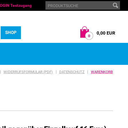
OGIN Testzugang
SHOP
0,00 EUR
0
|
|
|
WIDERRUFSFORMULAR (PDF)
DATENSCHUTZ
WARENKORB