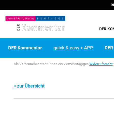
R
DER KO
DER Kommentar
quick & easy + APP
DER 
Als Verbraucher steht Ihnen ein vierzehntägiges
Widerrufsrecht
zur Übersicht