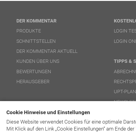
DER KOMMENTAR
KOSTENL
PRODUKTE
LOGIN T
SCHNITTSTELLEN
LOGIN ON
DER KOMMENTAR AKTUELL
KUNDEN ÜBER UNS
TIPPS & 
BEWERTUNGEN
ABRECHN
HERAUSGEBER
RECHTSP
UPT-PLA
NEWSLET
Cookie Hinweise und Einstellungen
Diese Website verwendet Cookies für eine optimale Darst
Mit Klick auf
den Link „Cookie Einstellungen“ am Ende der 