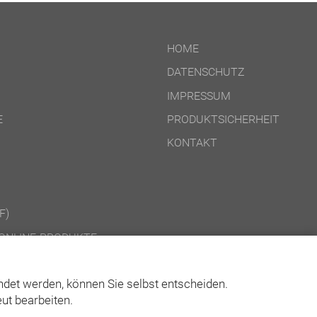
HOME
DATENSCHUTZ
IMPRESSUM
E
PRODUKTSICHERHEIT
KONTAKT
F)
ONLINE-PRODUKTE
CD-ROM-/DOWNLOAD-PRODUKTE
det werden, können Sie selbst entscheiden.
ut bearbeiten.