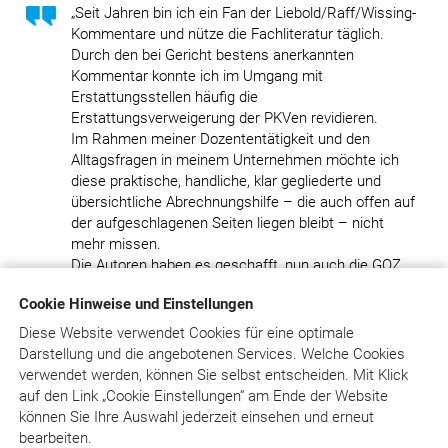
„Seit Jahren bin ich ein Fan der Liebold/Raff/Wissing-
Kommentare und nütze die Fachliteratur täglich.
Durch den bei Gericht bestens anerkannten
Kommentar konnte ich im Umgang mit
Erstattungsstellen häufig die
Erstattungsverweigerung der PKVen revidieren.
Im Rahmen meiner Dozententätigkeit und den
Alltagsfragen in meinem Unternehmen möchte ich
diese praktische, handliche, klar gegliederte und
übersichtliche Abrechnungshilfe – die auch offen auf
der aufgeschlagenen Seiten liegen bleibt – nicht
mehr missen.
Die Autoren haben es geschafft, nun auch die GOZ
2012 mit allen berechenbaren und ausgeschlossenen
Cookie Hinweise und Einstellungen
Leistungen kompakt in diesem kleinen aber feinen
Werk klar zu definieren. Ich denke, dieses
Diese Website verwendet Cookies für eine optimale
Nachschlagewerk, wie auch BEMA quick & easy,
Darstellung und die angebotenen Services. Welche Cookies
sollte in keiner Praxis fehlen. Im Rahmen der PKV-
verwendet werden, können Sie selbst entscheiden.
Mit Klick
Erstattungsproblematik, bei Erstellung von
auf
den Link „Cookie Einstellungen“ am Ende der Website
Seminarhandbüchern oder im Rahmen von Gutachten
können Sie Ihre Auswahl jederzeit einsehen und erneut
weiche ich auf den großen Online-Kommentar aus,
bearbeiten.